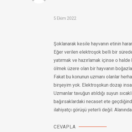
5 Ekim 2022
Şoklanarak kesile hayvanın etinin hara
Eğer verilen elektroşok belli bir sür
yatırmak ve hazırlamak içinse o halde k
ölmek üzere olan bir hayvanın boğazla
Fakat bu konunun uzmanı olanlar herhal
birşeyim yok. Elektroşokun dozajı insa
Uzmanlar tavuğun atıldığı suyun sıcak
bağırsaklardaki necaset ete geçdiğin
ilahiyatçı görüşü yeterli değil. Alanında
CEVAPLA