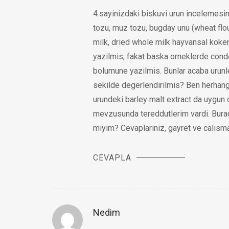
4.sayinizdaki biskuvi urun incelemesin
tozu, muz tozu, bugday unu (wheat flou
milk, dried whole milk hayvansal koke
yazilmis, fakat baska orneklerde conde
bolumune yazilmis. Bunlar acaba urunl
sekilde degerlendirilmis? Ben herhangi
urundeki barley malt extract da uygun o
mevzusunda tereddutlerim vardi. Burada
miyim? Cevaplariniz, gayret ve calisma
CEVAPLA
Nedim