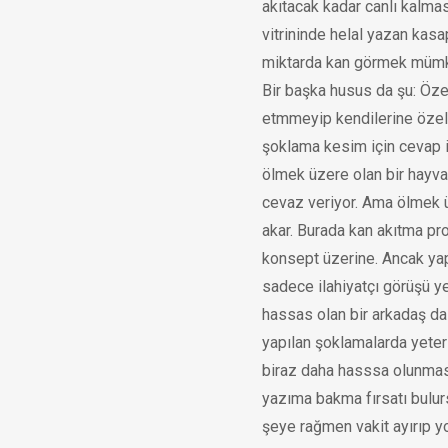
akıtacak kadar canlı kalma
vitrininde helal yazan kasa
miktarda kan görmek müm
Bir başka husus da şu: Özel
etmmeyip kendilerine özel 
şoklama kesim için cevap i
ölmek üzere olan bir hayv
cevaz veriyor. Ama ölmek 
akar. Burada kan akıtma p
konsept üzerine. Ancak ya
sadece ilahiyatçı görüşü y
hassas olan bir arkadaş da
yapılan şoklamalarda yeter
biraz daha hasssa olunması
yazıma bakma fırsatı bulur
şeye rağmen vakit ayırıp y