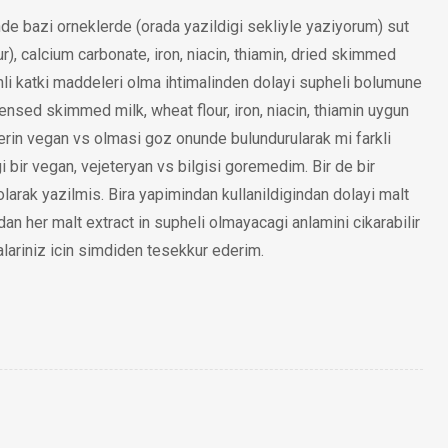
de bazi orneklerde (orada yazildigi sekliyle yaziyorum) sut
r), calcium carbonate, iron, niacin, thiamin, dried skimmed
nli katki maddeleri olma ihtimalinden dolayi supheli bolumune
nsed skimmed milk, wheat flour, iron, niacin, thiamin uygun
erin vegan vs olmasi goz onunde bulundurularak mi farkli
 bir vegan, vejeteryan vs bilgisi goremedim. Bir de bir
larak yazilmis. Bira yapimindan kullanildigindan dolayi malt
n her malt extract in supheli olmayacagi anlamini cikarabilir
lariniz icin simdiden tesekkur ederim.