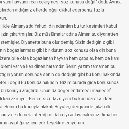
sı yani hayvanın can çekişmesi söz konusu değil” dedi. Ayrıca
plardan aldığınız etlerde eğer dikkat ederseniz fazla
kün.
likle Almanya’da Yahudi din adamları bu tür kesimleri kabul
izin çıkartmışlar. Biz müslümalar adına Almanlar, diyanetten
stemişler. Diyanette buna olur demiş. Sizin dediğiniz gibi
anın boğazlanması gibi bir durum söz konusu olsa din buna
üzere bile olsa boğazlanan hayvan hem çabalar, hem de kanı
roblemi var ve kan dinen haramdır. Benin yazım tamamen bu
ptığın yorum sonunda senin de dediğin gibi bu konu hakkında
eterli değil.Bu konuda haklısın. Bizim burada gıda konusunda
 bu konuyu araştırdı. Onun da değerlendirmesi maalesef
li kan akmıyor. Benim size tavsiyem bu konuda et alırken
. Benim bu konuyla alakalı Büyüteç dergisinde çıkan ilk
sanız ne demek istediğimi daha iyi anlayacaksınız. Ama her
orum yaptığınız için çok teşekkür ediyorum.