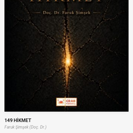
149 HİKMET
Faruk Şimşek (Doç. Dr.)