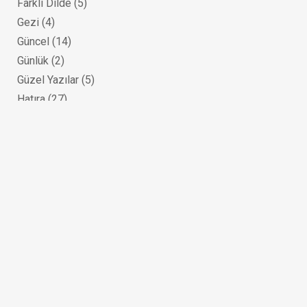
Farklı Dilde
(5)
Gezi
(4)
Güncel
(14)
Günlük
(2)
Güzel Yazılar
(5)
Hatıra
(27)
Hikaye
(29)
Hz. Muhammed (sav)
(9)
Kalemin Dili Edebiyat Akademisi
(15)
Kişisel Gelişim
(6)
Kur'an-ı Kerim
(14)
M. Fethullah Gülen Kitaplığı
(11)
Mektup
(9)
Mizah
(9)
Roman
(22)
Sağlık
(1)