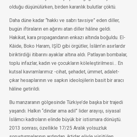
olduğu düşünülürken, birden karanlık bulutlar çöktü.
Daha düne kadar “hakkı ve sabrı tavsiye” eden diller,
bugün iftiraların en ağırını atan diller hâline geldi.
Hakikat, kara propagandanın enkazı altında boğuldu. El-
Kâide, Boko Haram, IŞİD gibi örgütler, İslâm’ın asırlardır
biriktirdiği itibarını ayaklar altına aldı. Patlayan bombalar,
toplu infazlar, kadın ve çocukların köleleştirilmesi… En
kutsal kavramlarımız -cihat, şehadet, ümmet, adalet-
çıkar hesaplarının ve sapkın ideolojilerin basit bir aracı
hâline getirildi.
Bu manzaranın gölgesinde Türkiye’de başka bir trajedi
yaşandı. Halkın “dindar ama adil” lider arayışı, siyasal
İslâmcı kadroların elinde büyük bir istismara dönüştü.
2013 sonrası, özellikle 17/25 Aralık yolsuzluk
soruşturmalarının ardından, iktidar eliyle yürütülen