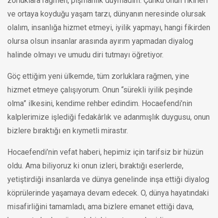
zorluklara rağmen, pişmanlık duymadım. Çünkü onun fikirleri
ve ortaya koyduğu yaşam tarzı, dünyanın neresinde olursak
olalım, insanlığa hizmet etmeyi, iyilik yapmayı, hangi fikirden
olursa olsun insanlar arasında ayırım yapmadan diyalog
halinde olmayı ve umudu diri tutmayı öğretiyor.
Göç ettiğim yeni ülkemde, tüm zorluklara rağmen, yine
hizmet etmeye çalışıyorum. Onun “sürekli iyilik peşinde
olma” ilkesini, kendime rehber edindim. Hocaefendi’nin
kalplerimize işlediği fedakârlık ve adanmışlık duygusu, onun
bizlere bıraktığı en kıymetli mirastır.
Hocaefendi’nin vefat haberi, hepimiz için tarifsiz bir hüzün
oldu. Ama biliyoruz ki onun izleri, bıraktığı eserlerde,
yetiştirdiği insanlarda ve dünya genelinde inşa ettiği diyalog
köprülerinde yaşamaya devam edecek. O, dünya hayatındaki
misafirliğini tamamladı, ama bizlere emanet ettiği dava,