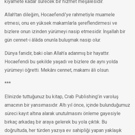
kıyamete kadar sürecek bir hizmet meşalesidir.
Allah’tan dileğim, Hocaefendi’ye rahmetiyle muamele
etmesi, onu en yüksek makamlarla şereflendirmesi ve
bizlere onun izinden yürümeyi nasip etmesidir. İnşallah bir
gün cennet-i âlâda onunla buluşmak nasip olur.
Dünya fanidir, baki olan Allah’a adanmış bir hayattır.
Hocaefendi bu şekilde yaşadı ve bizlere de aynı yolda
yürümeyi öğretti. Mekânı cennet, makamı âli olsun.
***
Elinizde tuttuğunuz bu kitap, Crab Publishing’in varoluş
amacının bir yansımasıdır. Altı yıl önce, içinde bulunduğumuz
süreci kayıt altına alarak unutulmasını önleme gayesiyle
birkaç arkadaş bir araya gelerek bu yola çıktık. Bu
doğrultuda, her türden yazıya ev sahipliği yapan yaklaşık