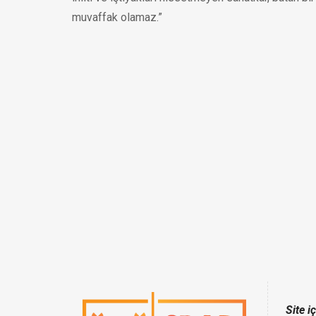
muvaffak olamaz.”
Site i