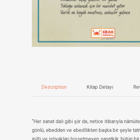
Description
Kitap Detayı
Re
“Her sanat dalı gibi şiir de, netice itibarıyla nâ
gönlü, ebedden ve ebedîlikten başka bir şeyle tat
inilti ve iştiyakları hissetmeyen sanatkâr, bütün b