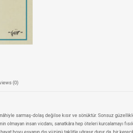
views (0)
mütenâhiyle sarmaş-dolaş değilse kısır ve sönüktür. Sonsuz güzelli
min olmayan insan vicdanı, sanatkâra hep öteleri kurcalamayı fısı
ir hayat boyu eşyanın dış yüzünü taklitle uğraşır durur da, bir ker