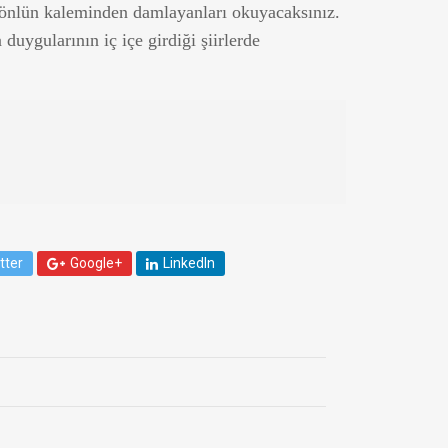
gönlün kaleminden damlayanları okuyacaksınız.
duygularının iç içe girdiği şiirlerde
tter
Google+
LinkedIn