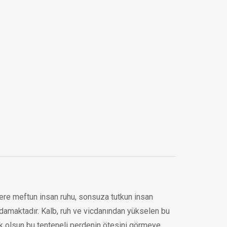
klere meftun insan ruhu, sonsuza tutkun insan
ldamaktadır. Kalb, ruh ve vicdanından yükselen bu
ecik olsun bu tenteneli perdenin ötesini görmeye