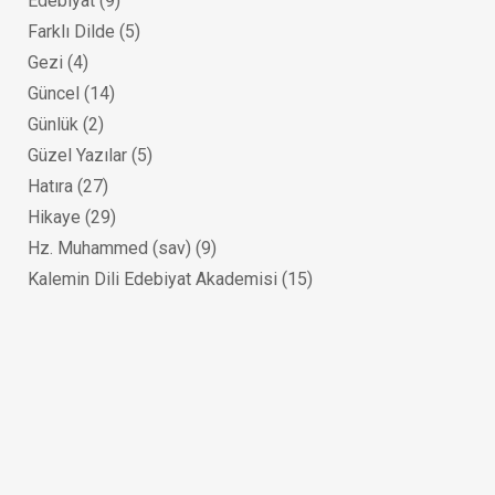
Edebiyat
(9)
Farklı Dilde
(5)
Gezi
(4)
Güncel
(14)
Günlük
(2)
Güzel Yazılar
(5)
Hatıra
(27)
Hikaye
(29)
Hz. Muhammed (sav)
(9)
Kalemin Dili Edebiyat Akademisi
(15)
Kişisel Gelişim
(6)
Kur'an-ı Kerim
(14)
M. Fethullah Gülen Kitaplığı
(11)
Mektup
(9)
Mizah
(9)
Roman
(22)