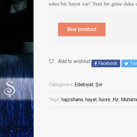
eden bir hayat var! Yeni bir güne daha 
Buy product
Add to wishlist
Facebook
Twi
Categories:
Edebiyat
,
Şiir
Tags:
hapishane
,
hayat
,
hücre
,
Hz. Muha