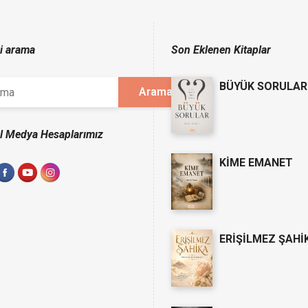
çi arama
Son Eklenen Kitaplar
BÜYÜK SORULAR
l Medya Hesaplarımız
KİME EMANET
ERİŞİLMEZ ŞAHİ