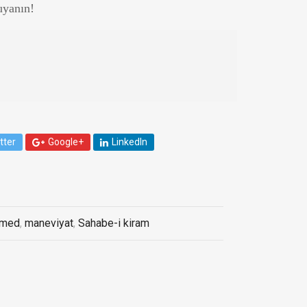
uyanın!
tter
Google+
LinkedIn
mmed
,
maneviyat
,
Sahabe-i kiram