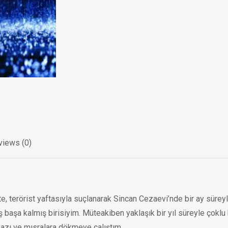
views (0)
çte, terörist yaftasıyla suçlanarak Sincan Cezaevi’nde bir ay sürey
ş başa kalmış birisiyim. Müteakiben yaklaşık bir yıl süreyle çoklu
azı ve mısralara dökmeye çalıştım.