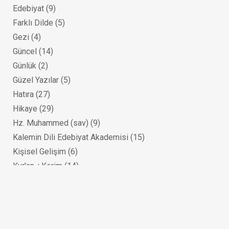
Edebiyat
(9)
Farklı Dilde
(5)
Gezi
(4)
Güncel
(14)
Günlük
(2)
Güzel Yazılar
(5)
Hatıra
(27)
Hikaye
(29)
Hz. Muhammed (sav)
(9)
Kalemin Dili Edebiyat Akademisi
(15)
Kişisel Gelişim
(6)
Kur'an-ı Kerim
(14)
M. Fethullah Gülen Kitaplığı
(11)
Mektup
(9)
Mizah
(9)
Roman
(22)